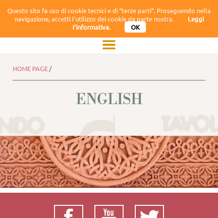
Questo sito fa uso di cookie tecnici e di “terze parti”. Proseguendo nella
navigazione, accetti l’utilizzo dei cookie da parte nostra.
Leggi
l’informativa.
OK
HOME PAGE
/
ENGLISH